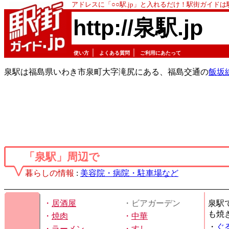
アドレスに「○○駅.jp」と入れるだけ！駅街ガイド
http://泉駅.jp
｜
｜
使い方
よくある質問
ご利用にあたって
泉駅は福島県いわき市泉町大字滝尻にある、福島交通の
飯坂
「泉駅」周辺で
暮らしの情報
:
美容院・病院・駐車場など
・
居酒屋
・ビアガーデン
泉駅
も焼
・
焼肉
・
中華
・
ぐ
・
ラーメン
・
すし