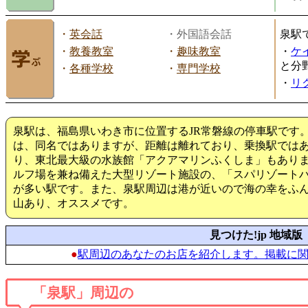
・
英会話
・外国語会話
泉駅
・
教養教室
・
趣味教室
・
ケ
と分
・
各種学校
・
専門学校
・
リ
泉駅は、福島県いわき市に位置するJR常磐線の停車駅です
は、同名ではありますが、距離は離れており、乗換駅では
り、東北最大級の水族館「アクアマリンふくしま」もあり
ルフ場を兼ね備えた大型リゾート施設の、「スパリゾート
が多い駅です。また、泉駅周辺は港が近いので海の幸をふ
山あり、オススメです。
見つけた!jp 地域版
●
駅周辺のあなたのお店を紹介します。掲載に
「泉駅」周辺の