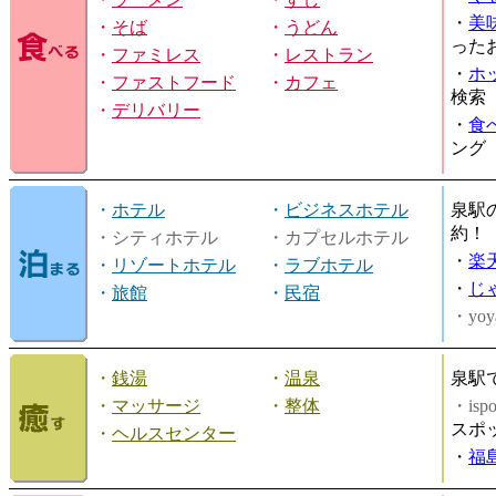
・
美
・
そば
・
うどん
った
・
ファミレス
・
レストラン
・
ホ
・
ファストフード
・
カフェ
検索
・
デリバリー
・
食
ング
・
ホテル
・
ビジネスホテル
泉駅
約！
・シティホテル
・カプセルホテル
・
楽
・
リゾートホテル
・
ラブホテル
・
じ
・
旅館
・
民宿
・yoy
・
銭湯
・
温泉
泉駅
・
マッサージ
・
整体
・is
スポ
・
ヘルスセンター
・
福