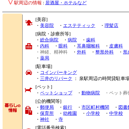
駅周辺の情報
:
居酒屋・ホテルなど
[美容]
・
美容院
・
エステティック
・
理髪店
[病院・診療所等]
・
総合病院
・
病院
・
歯科
・
内科
・
眼科
・
耳鼻咽喉科
・
皮膚科
・神経、精神科
・
外科
・
整形外科
・
形
・
薬局
[駐車場]
・
コインパーキング
・
三井のリパーク
： 泉駅周辺の時間貸駐車
[ペット]
・
ペットショップ
・
動物病院
・ペット葬
[公的機関等]
・
郵便局
・
銀行
・
市区町村機関
・
図書
・
保育所
・
幼稚園
・
小学校
・
中学校
・
神社
・
寺
[電話番号検索]