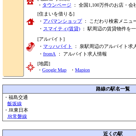
・
タウンページ
： 全国1,100万件のお店
[住まいを借りる]
・
アパマンショップ
： こだわり検索メニュ
・
スマイティ(賃貸)
： 駅周辺の賃貸物件を
[アルバイト]
・
マッハバイト
： 泉駅周辺のアルバイト求
・
fromA
：
アルバイト求人情報
[地図]
・
Google Map
・
Mapion
路線の駅名一覧
・福島交通
飯坂線
・JR東日本
JR常磐線
近くの駅