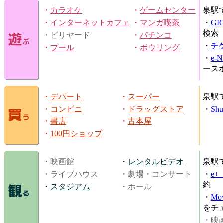
・
カラオケ
・
ゲームセンター
泉駅
・
インターネットカフェ
・
マンガ喫茶
・
GI
検索
・ビリヤード
・
パチンコ
・
チ
・
プール
・
ボウリング
・
e-
ース
・
デパート
・
スーパー
泉駅
・
コンビニ
・
ドラッグストア
・
Shu
・
書店
・
古本屋
・
100円ショップ
・映画館
・
レンタルビデオ
泉駅
・ライブハウス
・劇場・コンサート
・
e
約
・
スタジアム
・ホール
・
Mov
をチ
・映画