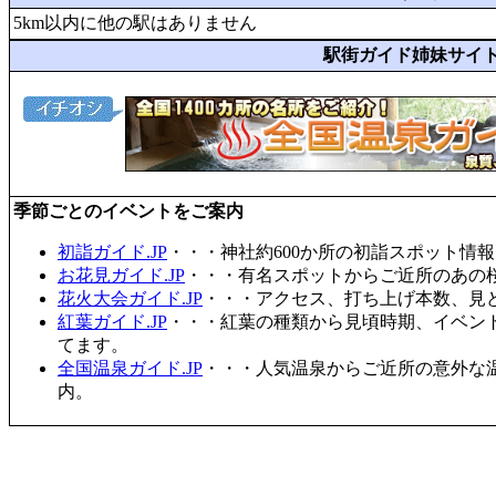
5km以内に他の駅はありません
駅街ガイド姉妹サイ
季節ごとのイベントをご案内
初詣ガイド.JP
・・・神社約600か所の初詣スポット情
お花見ガイド.JP
・・・有名スポットからご近所のあの桜
花火大会ガイド.JP
・・・アクセス、打ち上げ本数、見
紅葉ガイド.JP
・・・紅葉の種類から見頃時期、イベン
てます。
全国温泉ガイド.JP
・・・人気温泉からご近所の意外な
内。